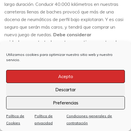
larga duración. Conducir 40.000 kilómetros en nuestras
carreteras llenas de baches provocó que más de una
docena de neumáticos de perfil bajo explotaran. Y es casi
seguro que serán más caros, y tendrá que comprar un
nuevo juego de ruedas.
Debe considerar
cuidadosamente todas estas cuestiones antes de
dar el salto.
Utilizamos cookies para optimizar nuestro sitio web y nuestro
servicio.
Compartir
Tweet
Acepto
Descartar
Añadir un comentario
Preferencias
Tu dirección de correo electrónico no será publicada.
¿Necesitas un Nuevo Coche? ¡Escríbenos!
Política de
Política de
Condiciones generales de
Los campos obligatorios están marcados con
*
Cookies
privacidad
contratación