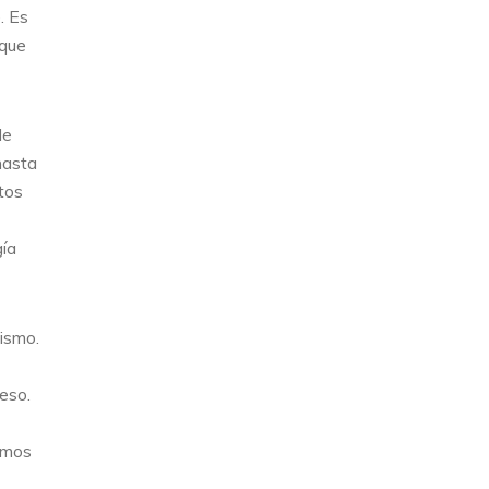
. Es
 que
de
hasta
tos
gía
mismo.
eso.
tamos