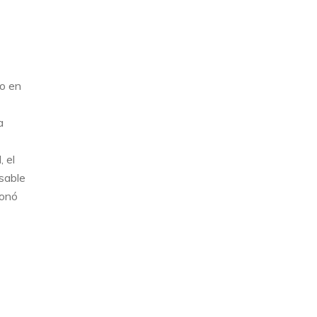
ro en
a
, el
nsable
ionó