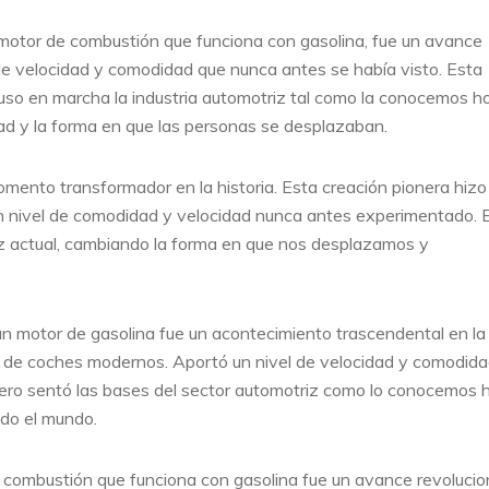
 motor de combustión que funciona con gasolina, fue un avance
 de velocidad y comodidad que nunca antes se había visto. Esta
 puso en marcha la industria automotriz tal como la conocemos ho
ad y la forma en que las personas se desplazaban.
mento transformador en la historia. Esta creación pionera hizo
un nivel de comodidad y velocidad nunca antes experimentado. 
iz actual, cambiando la forma en que nos desplazamos y
 un motor de gasolina fue un acontecimiento trascendental en la
llo de coches modernos. Aportó un nivel de velocidad y comodid
nero sentó las bases del sector automotriz como lo conocemos h
do el mundo.
e combustión que funciona con gasolina fue un avance revolucio