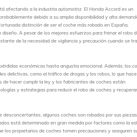
á afectando a la industria automotriz. El Honda Accord es un
 probablemente debido a su amplia disponibilidad y alta demand
fortunada distinción de ser el coche más robado en España,
 diseño. A pesar de los mejores esfuerzos para frenar el robo 
nstante de la necesidad de vigilancia y precaución cuando se tr
 pérdidas económicas hasta angustia emocional. Además, los c
des delictivas, como el tráfico de drogas y los robos, lo que hac
de hacer cumplir la ley y los fabricantes de coches están
ogías y estrategias para reducir el robo de coches y recuperar
e desconcertantes, algunos coches son robados por sus piezas
bados está determinado en gran medida por factores como la eda
ue los propietarios de coches tomen precauciones y aseguren s