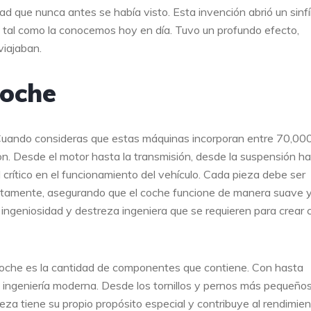
d que nunca antes se había visto. Esta invención abrió un sinf
iz tal como la conocemos hoy en día. Tuvo un profundo efecto,
viajaban.
Coche
Cuando consideras que estas máquinas incorporan entre 70,00
on. Desde el motor hasta la transmisión, desde la suspensión h
crítico en el funcionamiento del vehículo. Cada pieza debe ser
ctamente, asegurando que el coche funcione de manera suave 
a ingeniosidad y destreza ingeniera que se requieren para crear
coche es la cantidad de componentes que contiene. Con hasta
la ingeniería moderna. Desde los tornillos y pernos más pequeño
za tiene su propio propósito especial y contribuye al rendimie