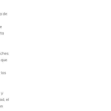
a de
de
ata
oches
e que
 los
 y
d, el
us