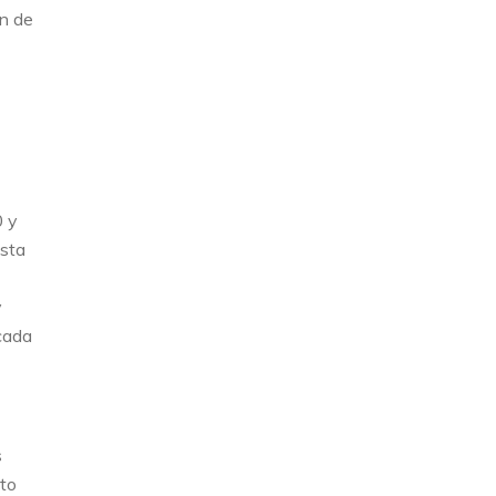
ín de
0 y
asta
y
 cada
s
nto