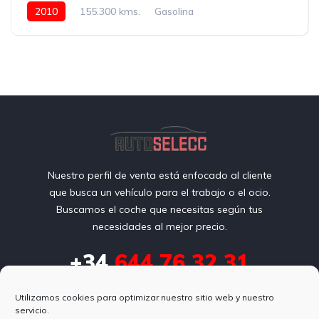
2010
155.300 kms.
Gasolina
Nuestro perfil de venta está enfocado al cliente
que busca un vehículo para el trabajo o el ocio.
Buscamos el coche que necesitas según tus
necesidades al mejor precio.
+34
644 76 32 31
autoselecc@gmail.com
Utilizamos cookies para optimizar nuestro sitio web y nuestro
servicio.