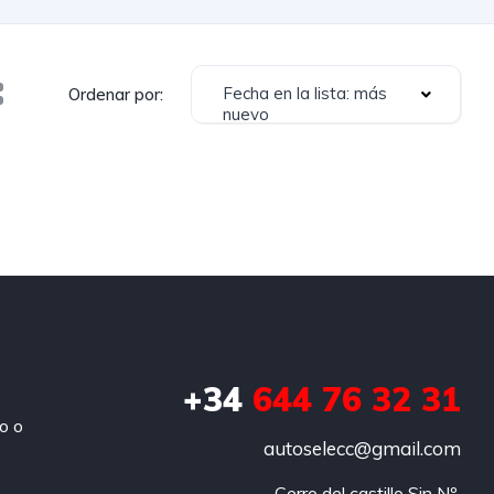
Fecha en la lista: más
Ordenar por:
nuevo
+34
644 76 32 31
jo o
autoselecc@gmail.com
Cerro del castillo Sin Nº 
