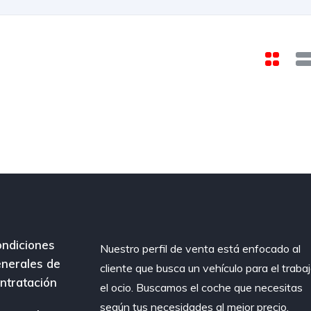
ndiciones
Nuestro perfil de venta está enfocado al
nerales de
cliente que busca un vehículo para el traba
ntratación
el ocio. Buscamos el coche que necesitas
según tus necesidades al mejor precio.