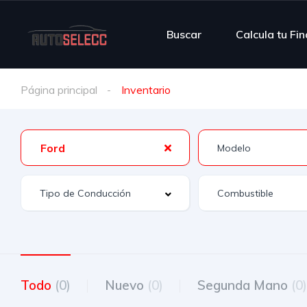
Buscar
Calcula tu Fi
Página principal
Inventario
Ford
Todo
(0)
Nuevo
(0)
Segunda Mano
(0)