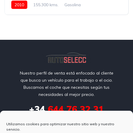
2010
155.300 kms.
Gasolina
Nuestro perfil de venta está enfocado al cliente
que busca un vehículo para el trabajo o el ocio.
Buscamos el coche que necesitas según tus
necesidades al mejor precio.
+34
644 76 32 31
autoselecc@gmail.com
Utilizamos cookies para optimizar nuestro sitio web y nuestro
servicio.